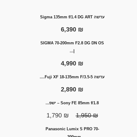
עדשה Sigma 135mm f/1.4 DG ART
6,390
₪
SIGMA 70-200mm F2.8 DG DN OS
|...
4,990
₪
עדשה Fuji XF 18-135mm F/3.5-5....
2,890
₪
Sony FE 85mm f/1.8 – ישפ...
1,790
₪
1,950
₪
Panasonic Lumix S PRO 70-
200mm...