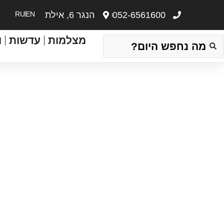
052-6561600
הנגר 6, אילת
EN
RU
מצלמות
עדשות
ו