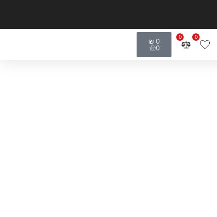
0
0
₪
0
0