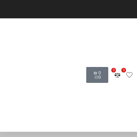
0
0
₪
0
0