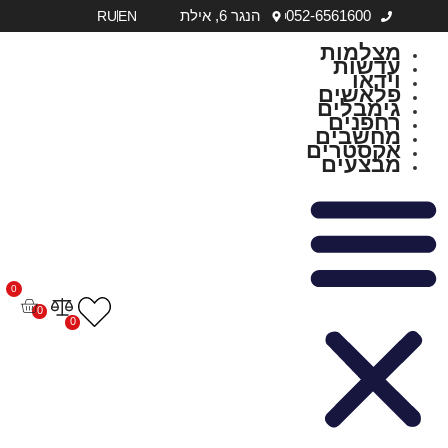
052-6561600
הנגר 6, אילת
RU
EN
מצלמות
עדשות
וידאו
פלאשים
גימבלים
רחפנים
מחשבים
אקסטרים
מבצעים
0
0
0