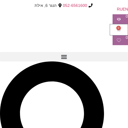
052-6561600
הנגר 6, אילת
RU
EN
0
0
0