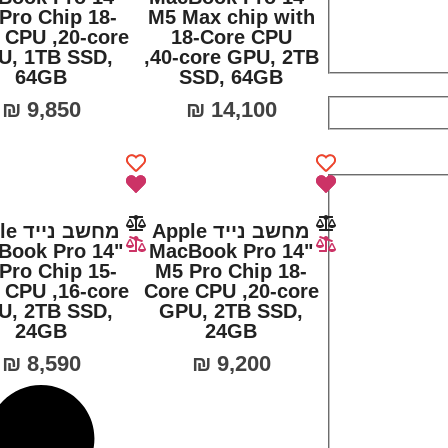
Pro Chip 18-
M5 Max chip with
 CPU ,20‑core
18-Core CPU
U, 1TB SSD,
,40‑core GPU, 2TB
64GB
SSD, 64GB
₪
9,850
₪
14,100
מחשב נייד Apple
מחשב 
Book Pro 14"
MacBook Pro 14"
Pro Chip 15-
M5 Pro Chip 18-
 CPU ,16‑core
Core CPU ,20‑core
U, 2TB SSD,
GPU, 2TB SSD,
24GB
24GB
₪
8,590
₪
9,200