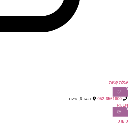
עגלת קניות
0
052-6561600
הנגר 6, אילת
RU
EN
0
0
₪
0