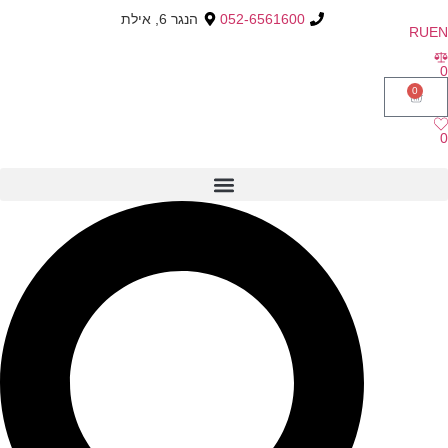
052-6561600
הנגר 6, אילת
RU
EN
0
0
0