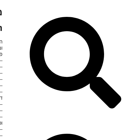
mm
הד
ומ
פוקוס ection
– 
– 
– ציל
– טוו
– הקלטת
– 779 נקודות פוקוס Phase-Detection ליכול
דו
– ת
– V-Log מ
– מע
וכן מערכ
– 
– 