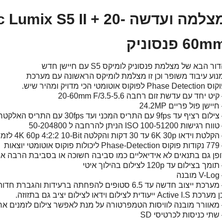
מצלמה ועדשה mix S5 II + 20
60 פנסוניק
ור הבא של מצלמת פנסוניק לומיקס S5 עם חיישן חדש
נוע עיבוד משופר וכן זו מצלמת לומיקס הראשונה עם מערכת
Phase Det לפוקוס אוטומטי הכי מדויק ומהיר שיש.
קיט יחד עם עדשת זום רחבה 20-60mm F/3.5-5.6
חיישן פול פריים 24.2MP
ום רציף עד 9fps עם התריס המכני ועד 30fps עם התריס האלקטרוני
ח רגישות ISO 100-51200 הניתן להרחבה ל 50-204800
 וידאו 6K 30p עד 30 דקות והקלטה 4K 60p 4:2:2 10-Bit לזמן בלתי מוגבל
ות פוקוס אוטומטי יוצאות
פן גם בתנאים לא אידיאליים כמו סביבה חשוכה או בסביבת הרבה אנ
ומך בצילום עד 120p לצילום בהילוך איטי
ובנה
רכת ייצוב חדשה עד 6.5 סטופים להפחתה ברעידות והגברת חדות התמונה
ת Active I.S ייעודית לצילום וידאו לצילום יציב גם בתזוזה.
מאוורר מובנה לוויסות הטמפרטורה על מנת לאפשר צילום לזמנים ארו
שתי כניסות לכרטיסי SD