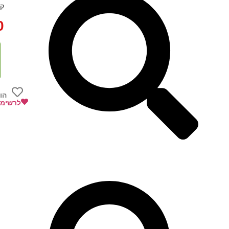
קט
0
הו
לרשימת