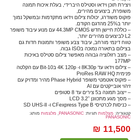
ויצירת תוכן וידאו וסטילס היברידי, בעלת איכות תמונה
משופרת, ביצועים מהירים,
פוקוס משודרג, יכולות צילום וידאו מתקדמות ובמשקל נמוך
יותר ב25% מהדגם הקודם.
– כוללת חיישן חדש 44.3MP
CMOS
עם מנוע עיבוד משופר
L2 לביצועים מהירים יותר,
טווח דינמי מורחב, עיבוד צבע משופר ותמונות חדות גם
בצילום בתאורה נמוכה בISO גבוה.
– מצב רזולוציה גבוהה מאפשר צילום סטילס באיכות
177MP
– צילום וידאו עד 8K30p ו- 4K 120p ב10-Bit עם הקלטה
פנימית ProRes
HQ
RAW
– פוקוס אוטמטי משופר Phase Hybrid מהיר ומדויק עם
זיהוי אובייקטים עם AI
– ייצוב תמונה ב5 צירים עד 8 סטופים
– מסך מגע מתכוונן "3.2
LCD
– כניסות לכרטיסי CFexpress Type B ו- SD
-II
UHS
קטגוריה:
מצלמות
תגיות:
PANASONIC
,
מלצמות
מותג:
PANASONIC
₪
11,500