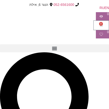
052-6561600
הנגר 6, אילת
RU
EN
0
0
0