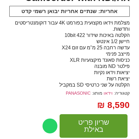
אחריות: שנתיים אחריות יבואן רשמי קדט
מצלמת וידאו מקצועית בפורמט 4K עבור דוקומנטריסטים
וחדשות.
הקלטה באיכות שידור 422 10bit
חיישן 1/2 אינטש
עדשה רחבה 25 מ"מ עם זום X24
מייצב פנימי
כניסות סאונד מיקצועיות XLR
פילטר ND מובנה
יציאות וידאו נקיות
יציאת רשת
הקלטה על שני כרטיסי SD במקביל
קטגוריה:
וידאו
מותג:
PANASONIC
₪
8,590
שריון פריט
באילת