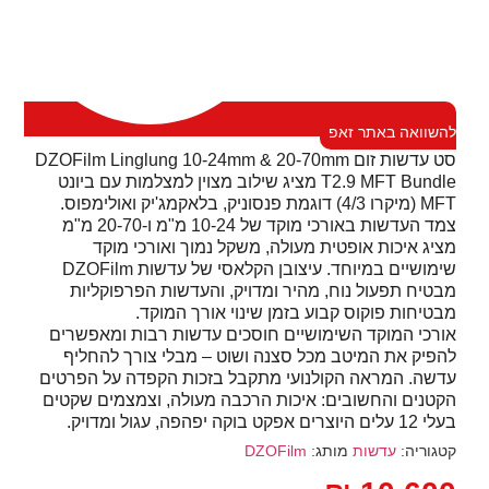
להשוואה באתר זאפ
סט עדשות זום DZOFilm Linglung 10-24mm & 20-70mm
T2.9 MFT Bundle מציג שילוב מצוין למצלמות עם ביונט
MFT (מיקרו 4/3) דוגמת פנסוניק, בלאקמג'יק ואולימפוס.
צמד העדשות באורכי מוקד של 10-24 מ"מ ו-20-70 מ"מ
מציג איכות אופטית מעולה, משקל נמוך ואורכי מוקד
שימושיים במיוחד. עיצובן הקלאסי של עדשות DZOFilm
מבטיח תפעול נוח, מהיר ומדויק, והעדשות הפרפוקליות
מבטיחות פוקוס קבוע בזמן שינוי אורך המוקד.
אורכי המוקד השימושיים חוסכים עדשות רבות ומאפשרים
להפיק את המיטב מכל סצנה ושוט – מבלי צורך להחליף
עדשה. המראה הקולנועי מתקבל בזכות הקפדה על הפרטים
הקטנים והחשובים: איכות הרכבה מעולה, וצמצמים שקטים
בעלי 12 עלים היוצרים אפקט בוקה יפהפה, עגול ומדויק.
קטגוריה:
עדשות
מותג:
DZOFilm