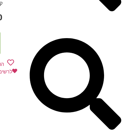
קט
0
הו
לרשימ