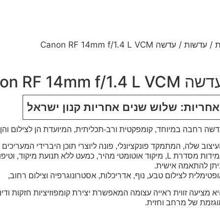
ת
/
עדשות
/ עדשה Canon RF 14mm f/1.4 L VCM
ה Canon RF 14mm f/1.4 L VCM
אחריות: שלוש שנים אחריות קנון ישראל
שה רחבה במיוחד, קומפקטית ורב-תכליתית, המיועדת הן לצילום והן 
יצוב שלה, המתמקד פונקציונלי, פונה ליוצרי תוכן היברידי המעריכים
עמידות מסדרת L, מיקוד אוטומטי מהיר, כמעט ללא תנועת מיקוד, ו
יתן להתאמה אישית.
פטימלית לצילום טבע, נוף, אדריכלות, אסטרונוגרפיה וצילום רחוב,
א מציעה זווית ראייה עצומה המאפשרת יצירת קומפוזיציות חזקות ודי
גזמת של מרחב וחזית.