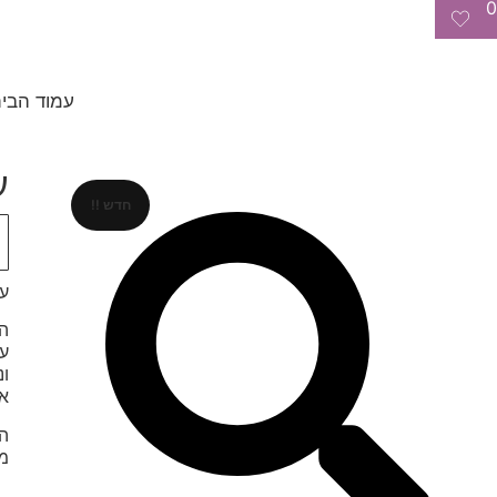
0
עמוד הבי
עדש
חדש !!
עד
הע
ונ
או
הי
מו