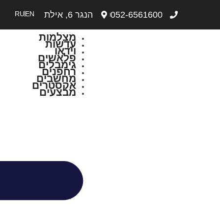
052-6561600
הנגר 6, אילת
EN
RU
מצלמות
עדשות
וידאו
פלאשים
גימבלים
רחפנים
מחשבים
אקסטרים
מבצעים