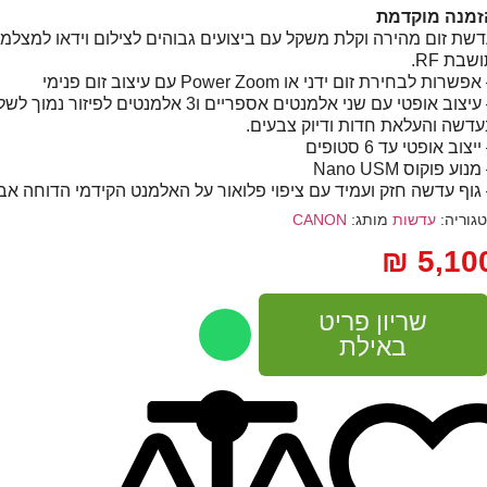
זמנה מוקדמת
שת זום מהירה וקלת משקל עם ביצועים גבוהים לצילום וידאו למצלמות
שבת RF.
פשרות לבחירת זום ידני או Power Zoom עם עיצוב זום פנימי
– עיצוב אופטי עם שני אלמנטים אספריים ו3 אלמנטי
דשה והעלאת חדות ודיוק צבעים.
ייצוב אופטי עד 6 סטופים
מנוע פוקוס Nano
USM
גוף עדשה חזק ועמיד עם ציפוי פלואור על האלמנט הקידמי הדוחה אבק 
גוריה:
עדשות
מותג:
CANON
₪
5,10
שריון פריט
באילת