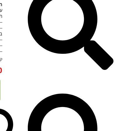
ה
עד
תו
– א
בע
– 
– 
– 
קט
0