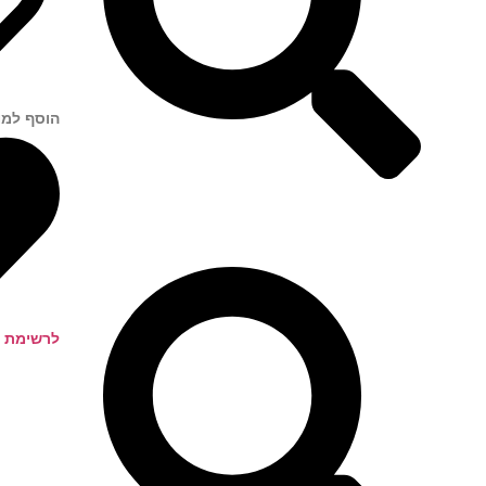
הוסף למו
לרשימת ה