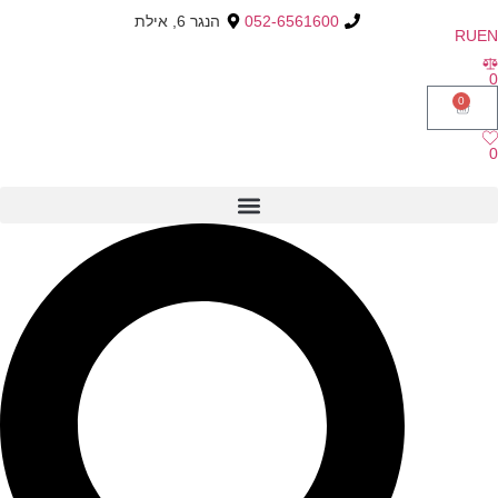
052-6561600
הנגר 6, אילת
RU
EN
0
0
0