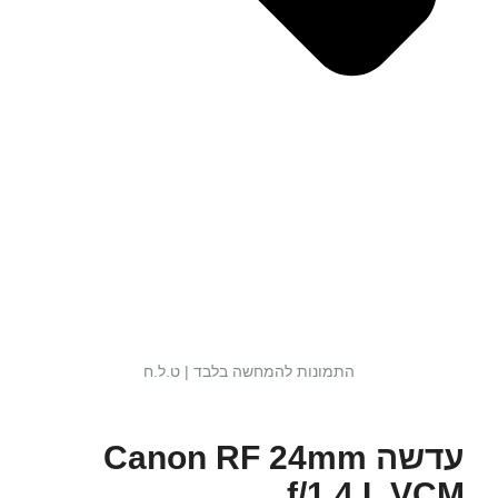
התמונות להמחשה בלבד | ט.ל.ח
עדשה Canon RF 24mm
f/1.4 L VCM