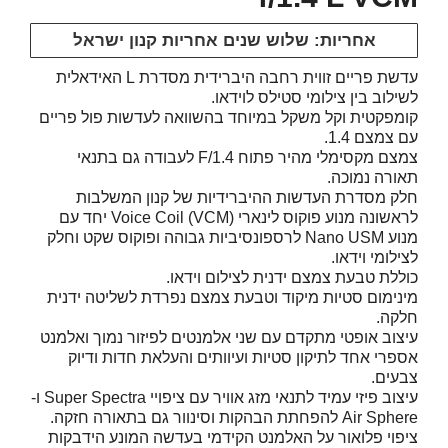
אחריות: שלוש שנים אחריות קנון ישראל
עדשת פריים זווית רחבה היברידית מסדרת L האידאלית
לשילוב בין צילומי סטילס לוידאו.
קומפקטית וקל משקל במיוחד בהשוואה לעדשות פול פריים
עם צמצם 1.4.
צמצם מקסימלי מהיר פתוח F/1.4 לעבודה גם בתנאי
תאורה נמוכה.
חלק מסדרת העדשות ההיברידיות של קנון המשלבות
לראשונה מנוע פוקוס לינארי Voice Coil (VCM) יחד עם
מנוע Nano USM לרספונסיביות גבוהה ופוקוס שקט וחלק
לצילומי וידאו.
כוללת טבעת צמצם ידנית לצילום וידאו.
מינימום סטיות מיקוד וטבעת צמצם נפרדת לשליטה ידנית
חלקה.
עיצוב אופטי מתקדם עם שני אלמנטים לפיזור נמוך ואלמנט
אספרי אחד לתיקון סטיות ועיוותים והעלאת חדות ודיוק
צבעים.
עיצוב פיזי עמיד לתנאי מזג אוויר עם ציפויי Super Spectra ו-
Air Sphere להפחתת הבהקות וסינוור גם בתאורה חזקה.
ציפוי פלואור על האלמנט הקידמי בעדשה המונע הידבקות