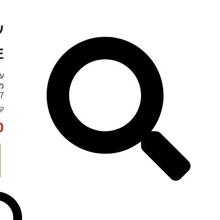
E
77 מ"מ משקל: 930 ג
קט
0