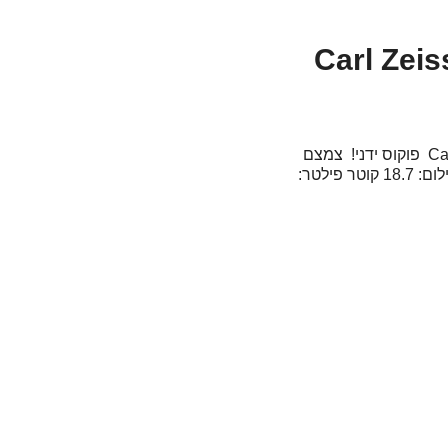
Carl Zeiss
עדשת טלפוטו קבועה מבית Carl Zeiss התאמה עבור: Canon EF-Mount פוקוס ידני! צמצם
מקסימלי F/2 צמצם מינימלי: F/22 טווח פוקוס מינימלי: 80 ס"מ זווית צילום: 18.7 קוטר פילטר: