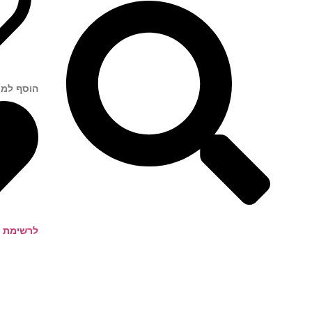
הוסף למו
לרשימת ה