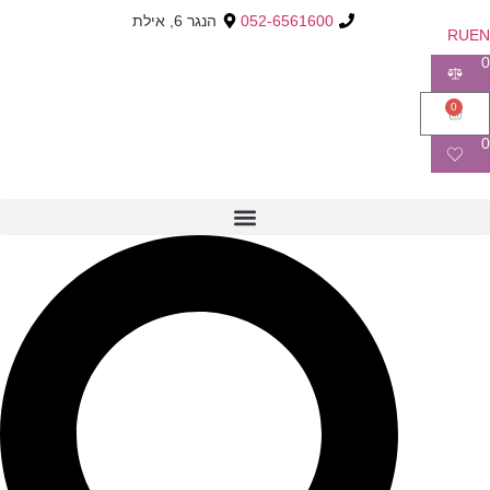
052-6561600
הנגר 6, אילת
RU
EN
0
0
0