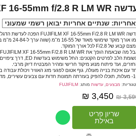
 Fuji XF 16-55mm f/2.8 R LM WR פוגי
אחריות: שנתיים אחריות יבואן רשמי שמעוני
עדשה JIFILM XF 16-55mm F/2.8 R LM WR
ם קבוע של F/2.8 לכל אורך המוקד.
א
תשומת הלב לפרטים הקטנים: החל משי
זרים, ועד פיתוח מנוע מיקוד חרישי ומהיר המבטיח דיוק מרבי.
ד עם איכות בנייה מעולה, גוף אטום לפגעי מזג האוויר ויכולת עבודה
 חדות עם צבעים עשירים, מדויקים ומלאי חיים.
גוריות:
מבצעים
,
עדשות
מותג:
FUJIFILM
₪
3,450
₪
3,59
שריון פריט
באילת