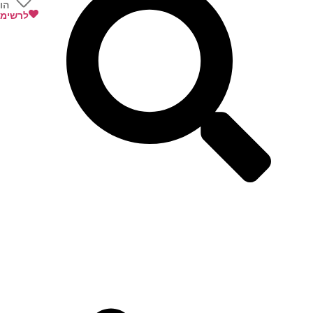
הו
לרשימת