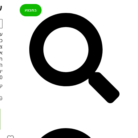
עדשה
במבצע
צמצ
הח
יח
10- מעלות, תוכלו להפיק בעזרתה תמונות
קט
0