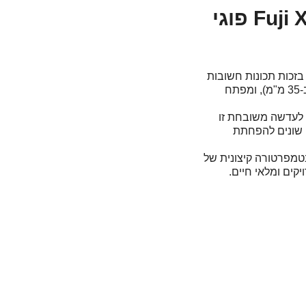
FU הפכה לעדשת הדגל בזכות תכונות חשובות
כמו אורך מוקד שימושי מאוד של 16-55 מ"מ (שווה ערך ל-24-84 מ"מ ב-35 מ"מ), ומפתח
בל מה שבאמת הופך את FUJIFILM XF 16-55mm F/2.8 R LM WR לעדשה משובחת זו
מוש בעדשות ED, דרך ציפויים שונים להפחתת
 בטמפרטורה קיצונית של