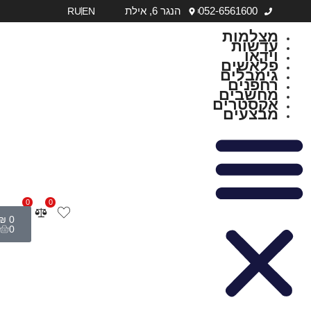
0
₪
0
0