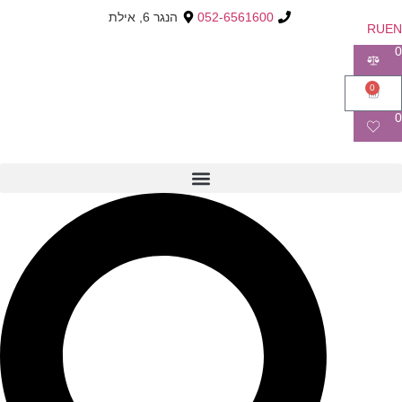
052-6561600
הנגר 6, אילת
RU
EN
0
0
0