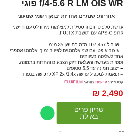
f/4-5.6 R LM OIS WR פוגי
אחריות: שנתיים אחריות יבואן רשמי שמעוני
עדשת טלפוטו זום ורסטילית למצלמות מירורלס עם חיישני
קרופ
-C עם תושבת
APS
X.
FUJI
– שווה ל 107-457 מ"מ בחיישן 35 מ"מ
– עיצוב אופטי עם שני אלמנטים לפיזור נמוך ואלמנט אספרי
אחד לשליטה בעיוותים
וסטיות בעדשה והעלאת דיוק הצבעים והחדות בתמונה.
– ייצוב תמונה עד 5.5 סטופים
– תואמת למכפיל עדשה XF 2x /1.4x לרכישה בנפרד
קטגוריה:
עדשות
מותג:
FUJIFILM
₪
2,490
שריון פריט
באילת