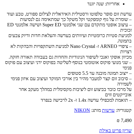
אחריות: שנה יוגנד
עדשת זום סופר טלפוטו ורסטילית האידאלית לצילום ספורט, טבע ועוד
– שומרת על גוף קומפקטי וקל משקל כך שמתאימה גם לנסיעות
– עיצוב אופטי מתקדם עם שני אלמנטי Super ED ושישה אלמנטי ED
זכוכית
למניעת סטיות כרומטיות ועיוותים בעדשה והעלאת חדות ודיוק צבעים
בתמונה.
– ציפויי ARNEO ו- Nano Crystal למניעת השתקפויות והבהקות לא
רצויות
מכיוון אופקי ואנכי לשיפור הניגודיות והחדות גם בעבודה תאורה חזקה.
– שני מנועי פוקוס אוטומטי בנוסף לשליטה בפוקוס ידני ועיצוב עם פוקוס
פנימי
– ייצוב תמונה מובנה עד 5.5 סטופים
– סיבוב זום קצר למעבר מהיר בין אורכי המוקד ועיצוב עם איזון פנימי
לשמירה
על מרכז כובד בביצוע זום ליציבות מקסימלית במהלך מעקב אחר
אובייקטים זזים
– תואמת למכפילי עדשה 1.4x ו- 2x לרכישה בנפרד
קטגוריה:
עדשות
מותג:
NIKON
₪
7,490
שריון פריט באילת