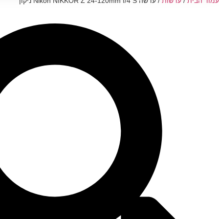
עמוד הבית
/
עדשות
/ עדשה Nikon NIKKOR Z 24-120mm f/4 S ניקון