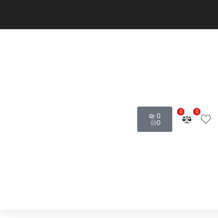
0
0
₪
0
0