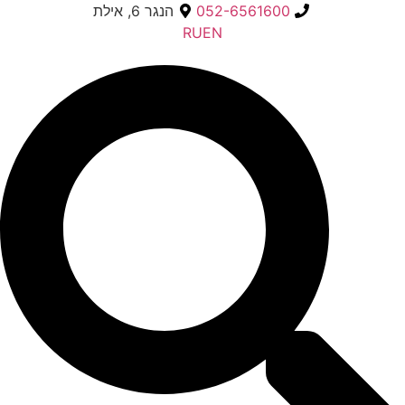
052-6561600
הנגר 6, אילת
RU
EN
Searc
..