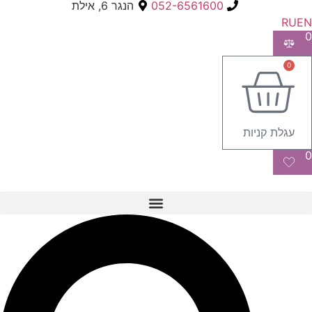
052-6561600
הנגר 6, אילת
RU
EN
0
0
עגלת קניות
0
Searc
..