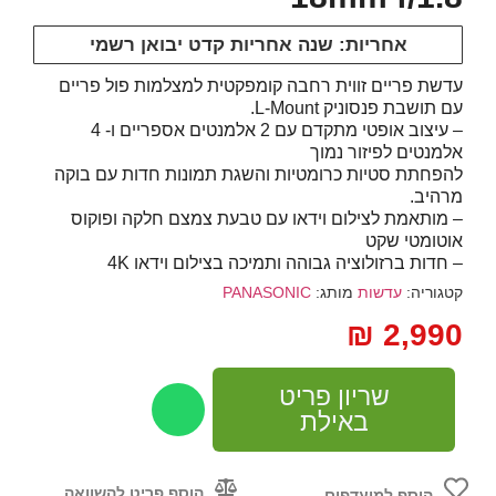
אחריות: שנה אחריות קדט יבואן רשמי
עדשת פריים זווית רחבה קומפקטית למצלמות פול פריים
עם תושבת פנסוניק L-Mount.
– עיצוב אופטי מתקדם עם 2 אלמנטים אספריים ו- 4
אלמנטים לפיזור נמוך
להפחתת סטיות כרומטיות והשגת תמונות חדות עם בוקה
מרהיב.
– מותאמת לצילום וידאו עם טבעת צמצם חלקה ופוקוס
אוטומטי שקט
– חדות ברזולוציה גבוהה ותמיכה בצילום וידאו 4K
קטגוריה:
עדשות
מותג:
PANASONIC
₪
2,990
שריון פריט
באילת
הוסף פריט להשוואה
הוסף למועדפים