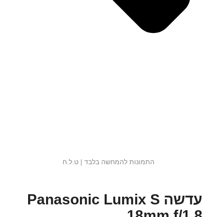
התמונות להמחשה בלבד | ט.ל.ח
עדשה Panasonic Lumix S
18mm f/1.8