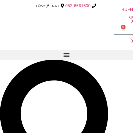
052-6561600
הנגר 6, אילת
RU
EN
0
0
0