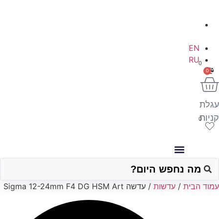
הנגר 6, אילת
EN
RU
0
0
גלת
יות
0
Sear
וד הבית
/
עדשות
/ עדשה Sigma 12-24mm F4 DG HSM Art