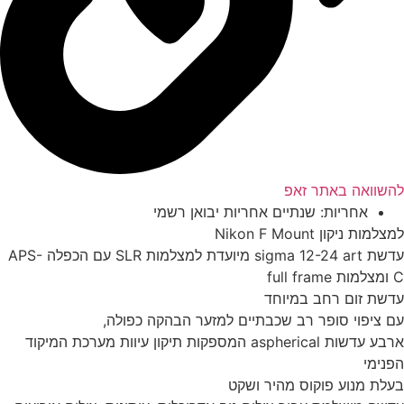
שוואה באתר זאפ
אחריות: שנתיים אחריות יבואן רשמי
למות ניקון Nikon F Mount
עדשת sigma 12-24 art מיועדת למצלמות SLR עם הכפלה APS-
ful
שת זום רחב במיוחד
 ציפוי סופר רב שכבתיים למזער הבהקה כפולה,
ארבע עדשות aspherical המספקות תיקון עיוות מערכת המיקוד
נימי
לת מנוע פוקוס מהיר ושקט