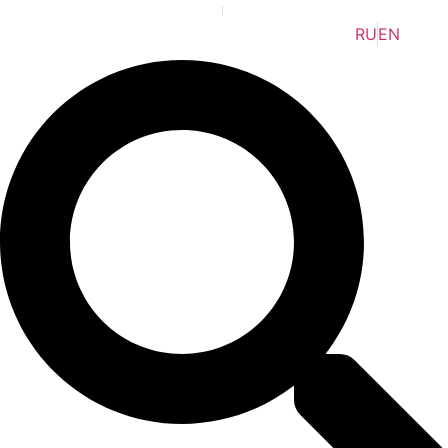
052-6561600
הנגר 6, אילת
RU
EN
Searc
..