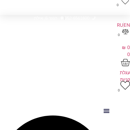
0
052-6561600
הנגר 6, אילת
RU
EN
0
₪
0
0
עגלת
קניות
0
Searc
..