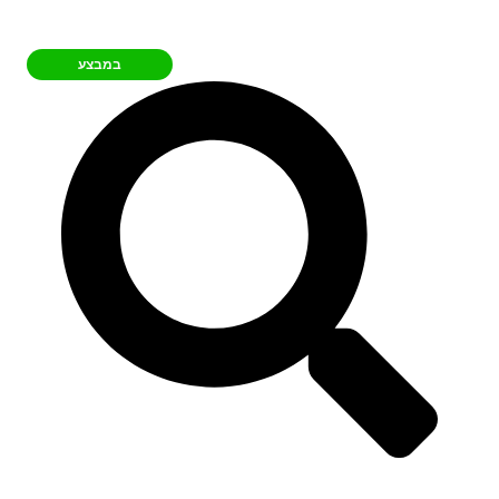
במבצע