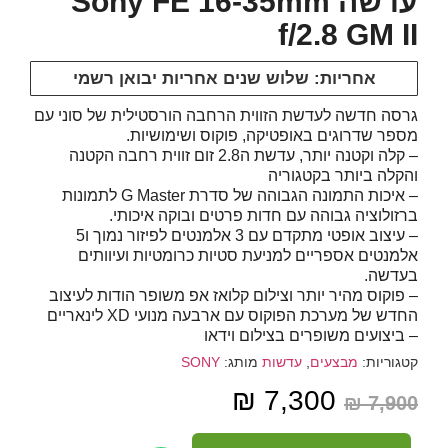
עדשה Sony FE 16-35mm
f/2.8 GM II
אחריות: שלוש שנים אחריות יבואן רשמי
גרסה חדשה לעדשת הזווית הרחבה הורסטילית של סוני עם
מספר שדרוגים באופטיקה, פוקוס ושימושיות.
– קלה וקטנה יותר, עדשת ה2.8 זום זווית רחבה הקטנה
והקלה ביותר בקטגוריה
– איכות התמונה הגבוהה של סדרת G Master לתמונות
ברזולוציה גבוהה עם חדות פרטים ובוקה איכותי.
– עיצוב אופטי מתקדם עם 3 אלמנטים לפיזור נמוך ו5
אלמנטים אספריים למניעת סטיות כרומטיות ועיוותים
בעדשה.
– פוקוס מהיר יותר וצילום קלואז אפ משופר הודות לעיצוב
החדש של מערכת הפוקוס עם ארבעה מנועי XD לינאריים
– ביצועים משופרים בצילום וידאו
קטגוריות:
מבצעים
,
עדשות
מותג:
SONY
₪
7,300
₪
7,900