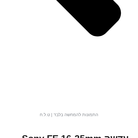
התמונות להמחשה בלבד | ט.ל.ח