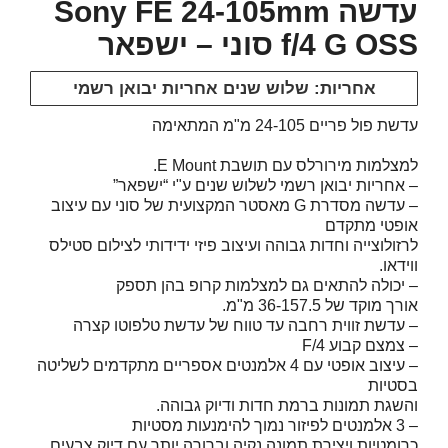
עדשה Sony FE 24-105mm
f/4 G OSS סוני – ישפאר
אחריות: שלוש שנים אחריות יבואן רשמי
עדשת פול פריים 24-105 מ"מ המתאימה
למצלמות מירורלס עם תושבת E Mount.
– אחריות יבואן רשמי לשלוש שנים ע"י “ישפאר”
– עדשה מסדרת G מאסטר המקצועית של סוני עם עיצוב
אופטי מתקדם
לרזולוצייה וחדות גבוהה ועיצוב פיזי ידידותי לצילום סטילס
ווידאו.
– יכולה להתאים גם למצלמות קרופ בהן תספק
אורך מוקד של 36-157.5 מ"מ.
– עדשת זווית רחבה עד טווח של עדשת טלפוטו קצרה
– צמצם קבוע F/4
– עיצוב אופטי עם 4 אלמנטים אספריים מתקדמים לשליטה
בסטיות
והשגת תמונות ברמת חדות ודיוק גבוהה.
– 3 אלמנטים לפיזור נמוך להימנעות מסטיות
כרומטיות ויצירת תמונה נקיה וברורה יותר עם דיוק צבעים.