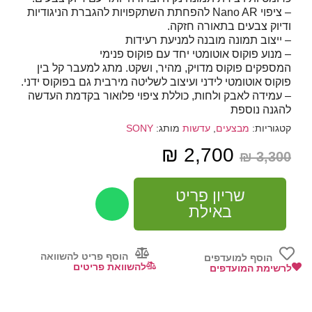
– ציפוי Nano AR להפחתת השתקפויות להגברת הניגודיות
ודיוק צבעים בתאורה חזקה.
– ייצוב תמונה מובנה למניעת רעידות
– מנוע פוקוס אוטומטי יחד עם פוקוס פנימי
המספקים פוקוס מדויק, מהיר, ושקט. מתג למעבר קל בין
פוקוס אוטומטי לידני ועיצוב לשליטה מירבית גם בפוקוס ידני.
– עמידה לאבק ולחות, כוללת ציפוי פלואור בקדמת העדשה
להגנה נוספת
קטגוריות:
מבצעים
,
עדשות
מותג:
SONY
₪
2,700
₪
3,300
שריון פריט
באילת
הוסף פריט להשוואה
הוסף למועדפים
להשוואת פריטים
לרשימת המועדפים