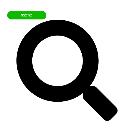
במבצע