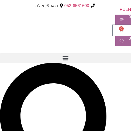
052-6561600
הנגר 6, אילת
RU
EN
0
0
0