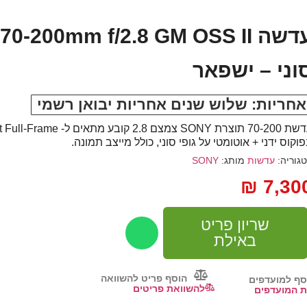
עדשה 0-200mm f/2.8 GM OSS II
וני – ישפאר
אחריות: שלוש שנים אחריות יבואן רשמי
 70-200 תוצרת
SONY
וקוס ידני + אוטומטי על גופי סוני, כולל מייצב תמונה.
גוריה:
עדשות
מותג:
SONY
₪
7,30
שריון פריט
באילת
הוסף פריט להשוואה
סף למועדפים
להשוואת פריטים
 המועדפים