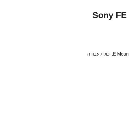
Sony FE 7
צמצם 2.8 קובע מתאים ל- E Mount Full-Frame, יכולת עבודה