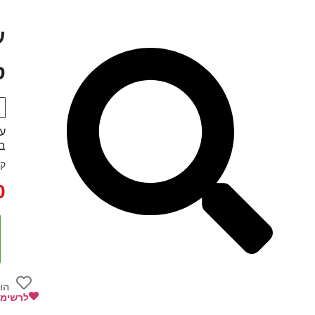
ס
עדשת
בפ
קט
0
הו
לרשימת