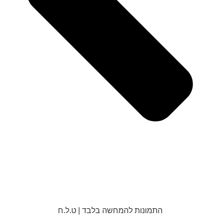
התמונות להמחשה בלבד | ט.ל.ח