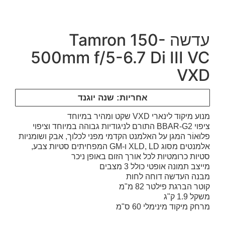
עדשה Tamron 150-
500mm f/5-6.7 Di III VC
VXD
אחריות: שנה יוגנד
מנוע מיקוד לינארי VXD שקט ומהיר במיוחד
ציפוי BBAR-G2 התורם לניגודיות גבוהה במיוחד וציפוי
פלוּאוֹר המגן על האלמנט הקדמי מפני לכלוך, אבק ושומניות
אלמנטים מסוג XLD, LD ו-GM המפחיתים סטיות צבע,
סטיות כרומטיות לכל אורך הזום באופן ניכר
מייצב תמונה אופטי כולל 3 מצבים
מבנה העדשה דוחה לחות
קוטר הברגת פילטר 82 מ"מ
משקל 1.9 ק"ג
מרחק מיקוד מינימלי 60 ס"מ