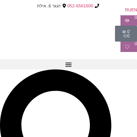
052-6561600
הנגר 6, אילת
RU
EN
0
₪
0
0
0