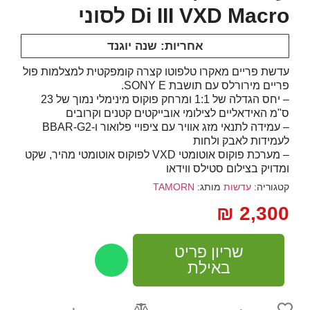
Di III VXD Macro לסוני
אחריות: שנה יוגנד
עדשת פריים מאקרו טלפוטו קצרה קומפקטית למצלמות פול
פריים מירורלס עם תושבת
E.
SONY
– יחס הגדלה של 1:1 ומרחק פוקוס מינימלי נמוך של 23
ס"מ האידאליים לצילומי אובייקטים קטנים וקרובים
– עמידה לתנאי מזג אוויר עם ציפויי פלואור ו-
-G2
BBAR
לעמידות לאבק ולחות
– מערכת פוקוס אוטומטי
VXD
לפוקוס אוטומטי מהיר, שקט
ומדויק בצילום סטילס ווידאו
קטגוריה:
עדשות
מותג:
TAMORN
₪
2,300
שריון פריט
באילת