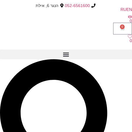
052-6561600
הנגר 6, אילת
RU
EN
0
0
0