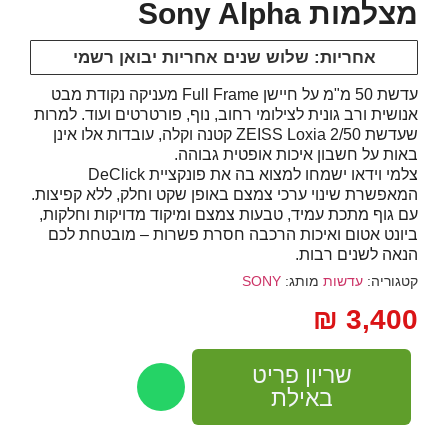
מצלמות Sony Alpha
אחריות: שלוש שנים אחריות יבואן רשמי
עדשת 50 מ"מ על חיישן Full Frame מעניקה נקודת מבט
אנושית ורב גונית לצילומי רחוב, נוף, פורטרטים ועוד. למרות
שעדשת ZEISS Loxia 2/50 קטנה וקלה, עובדות אלו אינן
באות על חשבון איכות אופטית גבוהה.
צלמי וידאו ישמחו למצוא בה את פונקציית DeClick
המאפשרת שינוי ערכי צמצם באופן שקט וחלק, ללא קפיצות.
עם גוף מתכת עמיד, טבעות צמצם ומיקוד מדויקות וחלקות,
ביונט אטום ואיכות הרכבה חסרת פשרות – מובטחת לכם
הנאה לשנים רבות.
קטגוריה:
עדשות
מותג:
SONY
₪
3,400
שריון פריט
באילת