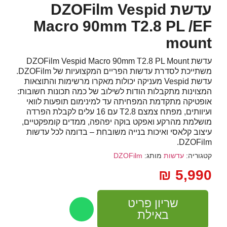
עדשת DZOFilm Vespid
Macro 90mm T2.8 PL /EF
mount
עדשת DZOFilm Vespid Macro 90mm T2.8 PL Mount
משתייכת לסדרת עדשות הפריים המקצועיות של DZOFilm.
עדשת Vespid מעניקה יכולות מאקרו מרשימות והתוצאות
המצוינות מתקבלות הודות לשילוב של כמה תכונות חשובות:
אופטיקה מתקדמת המפחיתה עד למינימום תופעות לוואי
ועיוותים, מפתח צמצם T2.8 עם 16 עלים לקבלת הפרדה
מושלמת מהרקע ואפקט בוקה יפהפה, ממדים קומפקטיים,
עיצוב קלאסי ואיכות בנייה משובחת – בדומה לכל עדשות
DZOFilm.
קטגוריה:
עדשות
מותג:
DZOFilm
₪
5,990
שריון פריט
באילת