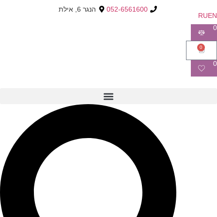
052-6561600
הנגר 6, אילת
RU
EN
0
0
0