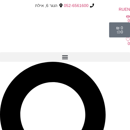
052-6561600
הנגר 6, אילת
RU
EN
0
₪
0
0
0