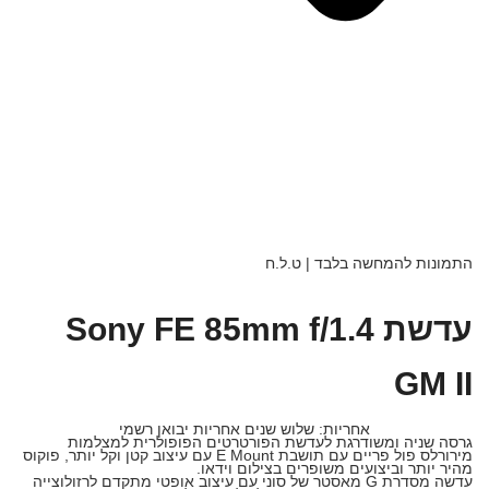
התמונות להמחשה בלבד | ט.ל.ח
עדשת Sony FE 85mm f/1.4
GM II
אחריות: שלוש שנים אחריות יבואן רשמי
גרסה שניה ומשודרגת לעדשת הפורטרטים הפופולרית למצלמות
מירורלס פול פריים עם תושבת E Mount עם עיצוב קטן וקל יותר, פוקוס
מהיר יותר וביצועים משופרים בצילום וידאו.
עדשה מסדרת G מאסטר של סוני עם עיצוב אופטי מתקדם לרזולוצייה