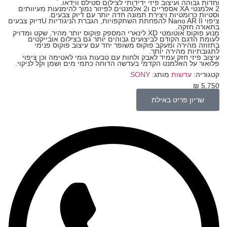
וחדות גבוהה ועיצוב פיזי ידידותי לצילום סטילס ווידאו.
2 אלמנטי XA אספריים ו2 אלמנטים לפיזור נמוך להימנעות מעיוותים
וסטיות כרומטיות ויצירת תמונה חדה יותר עם דיוק צבעים.
ציפוי Nano AR II להפחתת השתקפויות, הגברת הניגודיות Uדיוק צבעים
בתאורה חזקה.
מנוע פוקוס אוטומטי XD לינארי המספק פוקוס יותר מהיר, שקט ומדויק
לעומת הדגם הקודם לביצועים גבוהים יותר גם בצילום אובייקטים
בתזוזה מהירה ומעקב פוקוס משופר יחד עם עיצוב פוקוס פנימי
לתגובתיות מהירה יותר.
עיצוב פיזי חזק עמיד לאבק ולחות עם טבעות גומי לאטימה וכן ציפוי
פלואור על האלמנט הקדמי בעדשה הדוחה כתמי מים ושמן וקל לניקוי.
קטגוריה:
עדשות
מותג:
SONY
₪
5,750
שריון פריט באילת