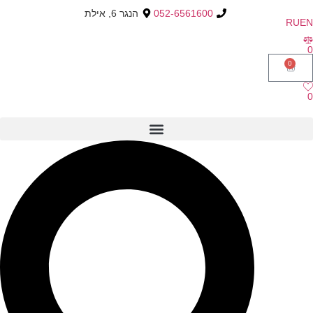
052-6561600
הנגר 6, אילת
RU
EN
0
0
0