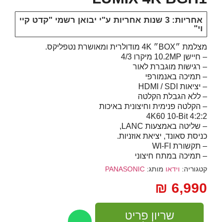
אחריות: 3 שנות אחריות ע"י יבואן רשמי "קדט קיי
וי"
מצלמת ״BOX״ 4K מודולרית ומאושרת נטפליקס.
– חיישן 10.2MP מיקרו 4/3
– רגישות מוגברת לאור
– תמיכה באנמורפי
– יציאות
SDI
/
HDMI
– ללא הגבלת הקלטה
– הקלטה פנימית וחיצונית באיכות
4K60 10-Bit 4:2:2
– שליטה באמצעות
LANC
,
כניסת סאונד, יציאת אוזניות.
– תקשורת WI-FI
– תמיכה במתח חיצוני
קטגוריה:
וידאו
מותג:
PANASONIC
₪
6,990
שריון פריט