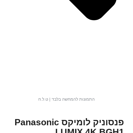
התמונות להמחשה בלבד | ט.ל.ח
פנסוניק לומיקס Panasonic
LUMIX 4K BGH1