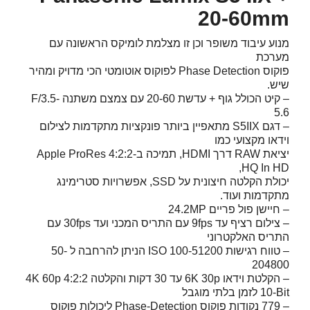
20-60mm
מנוע עיבוד משופר וכן זו מצלמת לומיקס הראשונה עם
מערכת
פוקוס Phase Detection לפוקוס אוטומטי הכי מדויק ומהיר
שיש.
– קיט הכולל גוף + עדשת 20-60 עם צמצם משתנה F/3.5-
5.6
– דגם S5IIX מתאפיין ביותר פונקציות מתקדמות לצילום
וידאו מקצועי כמו
יציאת RAW דרך HDMI, תמיכה ב-Apple ProRes 4:2:2
HQ In HD,
יכולת הקלטה חיצונית על SSD, אפשרויות סטרימינג
מתקדמות ועוד.
– חיישן פול פריים 24.2MP
– צילום רציף עד 9fps עם התריס המכני ועד 30fps עם
התריס האלקטרוני
– טווח רגישות ISO 100-51200 הניתן להרחבה ל 50-
204800
– הקלטת וידאו 6K 30p עד 30 דקות והקלטה 4K 60p 4:2:2
10-Bit לזמן בלתי מוגבל
– 779 נקודות פוקוס Phase-Detection ליכולות פוקוס