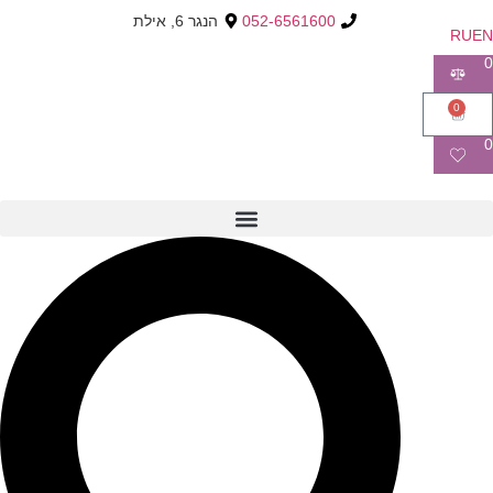
052-6561600
הנגר 6, אילת
RU
EN
0
0
0