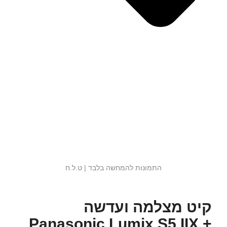
התמונות להמחשה בלבד | ט.ל.ח
קיט מצלמה ועדשה
Panasonic Lumix S5 IIX +