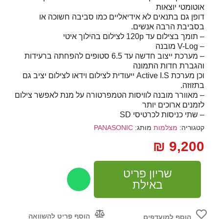
אוטומטי יוצאות
דופן גם בתנאים לא אידיאליים כמו סביבה חשוכה או
בסביבת הרבה אנשים.
– תומך בצילום עד 120p לצילום בהילוך איטי
– V-Log מובנה
– מערכת ייצוב חדשה עד 6.5 סטופים להפחתה ברעידות
והגברת חדות התמונה
וכן מערכת Active I.S ייעודית לצילום וידאו לצילום יציב גם
בתזוזה.
– מאוורר מובנה לוויסות הטמפרטורה על מנת לאפשר צילום
לזמנים ארוכים יותר
– שתי כניסות לכרטיסי SD
קטגוריה:
מצלמות
מותג:
PANASONIC
₪
9,200
שריון פריט
באילת
הוסף פריט להשוואה
הוסף למועדפים