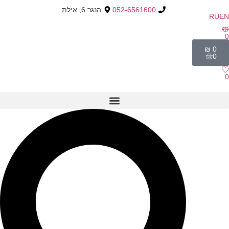
052-6561600
הנגר 6, אילת
RU
EN
0
₪
0
0
0