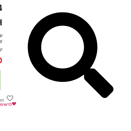
4
PH
של
קט
0
הו
לרשימת