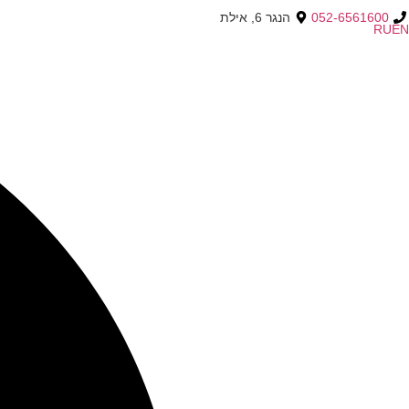
052-6561600
הנגר 6, אילת
RU
EN