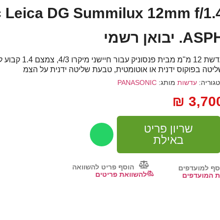
 Leica DG Summilux 12mm f/1.
AS. יבואן רשמי
עדשת 12 מ"מ מבית פנ
יטה בפוקוס ידנית או אוטומטית, טבעת שליטה ידנית על הצמ
גוריה:
עדשות
מותג:
PANASONIC
₪
3,70
שריון פריט
באילת
הוסף פריט להשוואה
סף למועדפים
להשוואת פריטים
 המועדפים