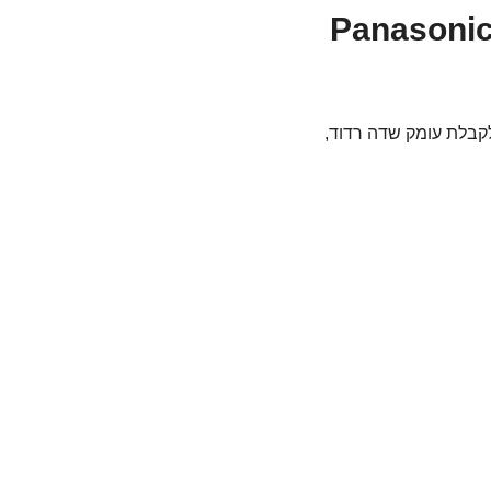
Panasonic
סוניק עבור חיישני מיקרו 4/3, צמצם 1.4 קבוע לקבלת עומק שדה רדוד,