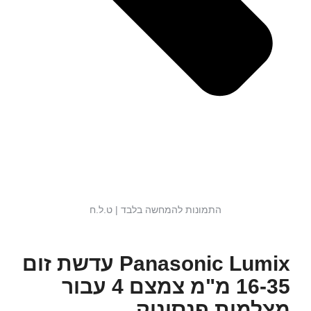
התמונות להמחשה בלבד | ט.ל.ח
Panasonic Lumix עדשת זום
16-35 מ"מ צמצם 4 עבור
מצלמות פנסוניק