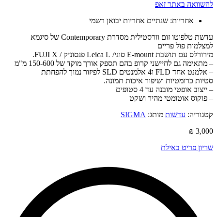
להשוואה באתר זאפ
אחריות: שנתיים אחריות יבואן רשמי
עדשת טלפוטו זום וורסטילית מסדרת Contemporary של סיגמא
למצלמות פול פריים
מירורלס עם תושבת E-mount סוני/ Leica L פנסוניק / FUJI X.
– מתאימה גם לחיישני קרופ בהם תספק אורך מוקד של 150-600 מ"מ
– אלמנט אחד FLD ו4 אלמנטים SLD לפיזור נמוך להפחתת
סטיות כרומטיות ושיפור איכות תמונה.
– ייצוב אופטי מובנה עד 4 סטופים
– פוקוס אוטומטי מהיר ושקט
קטגוריה:
עדשות
מותג:
SIGMA
₪
3,000
שריון פריט באילת