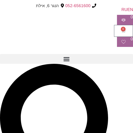
052-6561600
הנגר 6, אילת
RU
EN
0
0
0