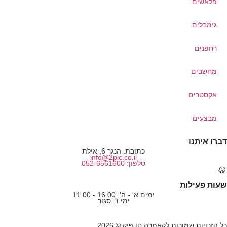
פלאשים
גימבלים
רחפנים
מחשבים
אקסטרים
מבצעים
דברו איתנו
כתובת: הנגר 6, אילת
info@2pic.co.il
טלפון: 052-6561600
שעות פעילות
ימים א' - ה': 16:00 - 11:00
ימי ו': סגור
כל הזכויות שמורות לקאמרה טו פיק © 2026