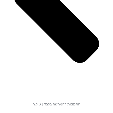
התמונות להמחשה בלבד | ט.ל.ח